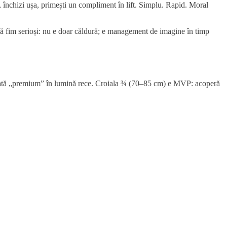
, închizi ușa, primești un compliment în lift. Simplu. Rapid. Moral
i să fim serioși: nu e doar căldură; e management de imagine în timp
e arată „premium” în lumină rece. Croiala ¾ (70–85 cm) e MVP: acoperă