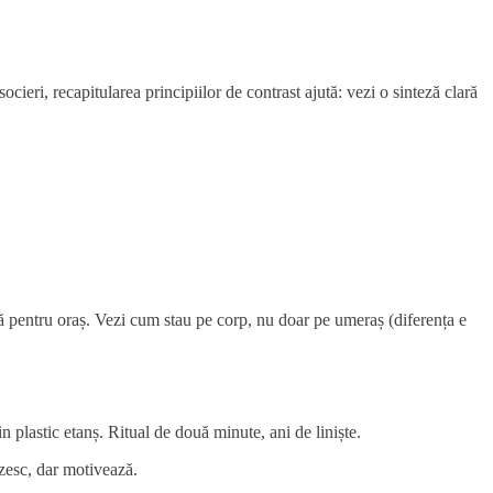
ocieri, recapitularea principiilor de contrast ajută: vezi o sinteză clară
dă pentru oraș. Vezi cum stau pe corp, nu doar pe umeraș (diferența e
in plastic etanș. Ritual de două minute, ani de liniște.
zesc, dar motivează.