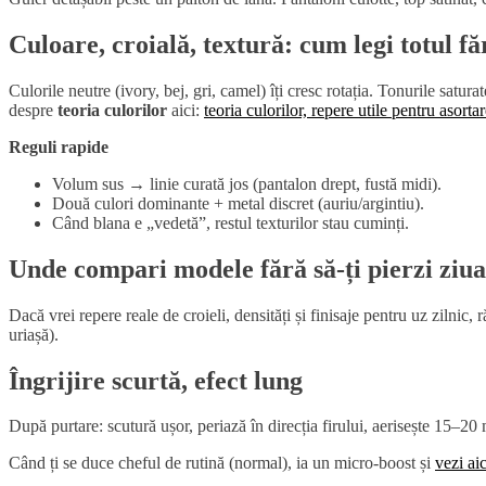
Culoare, croială, textură: cum legi totul fă
Culorile neutre (ivory, bej, gri, camel) îți cresc rotația. Tonurile satur
despre
teoria culorilor
aici:
teoria culorilor, repere utile pentru asorta
Reguli rapide
Volum sus → linie curată jos (pantalon drept, fustă midi).
Două culori dominante + metal discret (auriu/argintiu).
Când blana e „vedetă”, restul texturilor stau cuminți.
Unde compari modele fără să-ți pierzi ziua
Dacă vrei repere reale de croieli, densități și finisaje pentru uz zilnic, r
uriașă).
Îngrijire scurtă, efect lung
După purtare: scutură ușor, periază în direcția firului, aerisește 15–20 
Când ți se duce cheful de rutină (normal), ia un micro-boost și
vezi ai