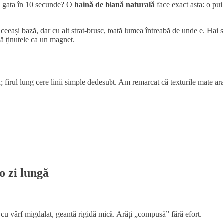
ari gata în 10 secunde? O
haină de blană naturală
face exact asta: o pui
 aceeași bază, dar cu alt strat-brusc, toată lumea întreabă de unde e. Ha
nă ținutele ca un magnet.
ou; firul lung cere linii simple dedesubt. Am remarcat că texturile mat
o zi lungă
s cu vârf migdalat, geantă rigidă mică. Arăți „compusă” fără efort.