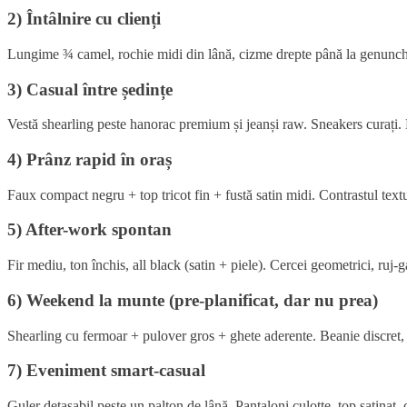
2) Întâlnire cu clienți
Lungime ¾ camel, rochie midi din lână, cizme drepte până la genunchi. 
3) Casual între ședințe
Vestă shearling peste hanorac premium și jeanși raw. Sneakers curați. D
4) Prânz rapid în oraș
Faux compact negru + top tricot fin + fustă satin midi. Contrastul textu
5) After-work spontan
Fir mediu, ton închis, all black (satin + piele). Cercei geometrici, ruj
6) Weekend la munte (pre-planificat, dar nu prea)
Shearling cu fermoar + pulover gros + ghete aderente. Beanie discret,
7) Eveniment smart-casual
Guler detașabil peste un palton de lână. Pantaloni culotte, top satinat