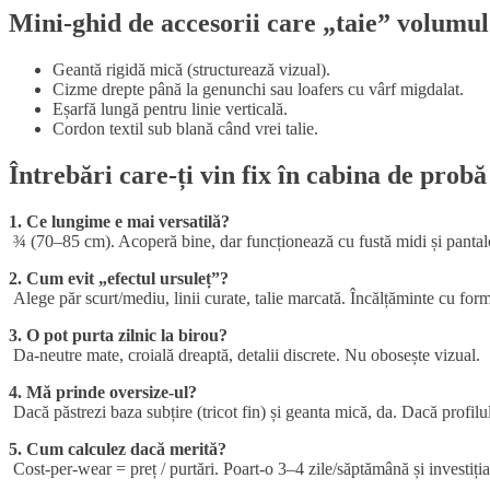
Mini-ghid de accesorii care „taie” volumul
Geantă rigidă mică (structurează vizual).
Cizme drepte până la genunchi sau loafers cu vârf migdalat.
Eșarfă lungă pentru linie verticală.
Cordon textil sub blană când vrei talie.
Întrebări care-ți vin fix în cabina de prob
1. Ce lungime e mai versatilă?
¾ (70–85 cm). Acoperă bine, dar funcționează cu fustă midi și pantal
2. Cum evit „efectul ursuleț”?
Alege păr scurt/mediu, linii curate, talie marcată. Încălțăminte cu for
3. O pot purta zilnic la birou?
Da-neutre mate, croială dreaptă, detalii discrete. Nu obosește vizual.
4. Mă prinde oversize-ul?
Dacă păstrezi baza subțire (tricot fin) și geanta mică, da. Dacă profilu
5. Cum calculez dacă merită?
Cost-per-wear = preț / purtări. Poart-o 3–4 zile/săptămână și investiția 