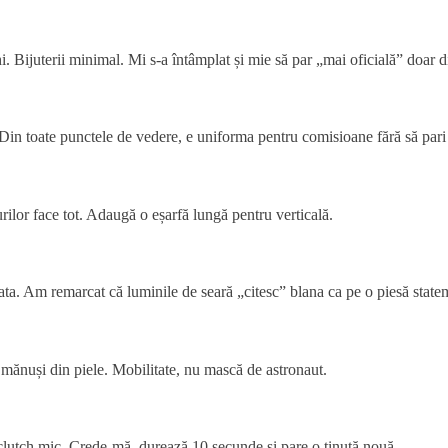
Bijuterii minimal. Mi s-a întâmplat și mie să par „mai oficială” doar di
in toate punctele de vedere, e uniforma pentru comisioane fără să pari „
rilor face tot. Adaugă o eșarfă lungă pentru verticală.
-gata. Am remarcat că luminile de seară „citesc” blana ca pe o piesă state
 mănuși din piele. Mobilitate, nu mască de astronaut.
, clutch mic. Crede-mă, durează 10 secunde și pare o ținută nouă.