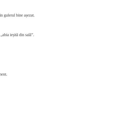
n gulerul bine așezat.
abia ieșită din sală”.
ment.