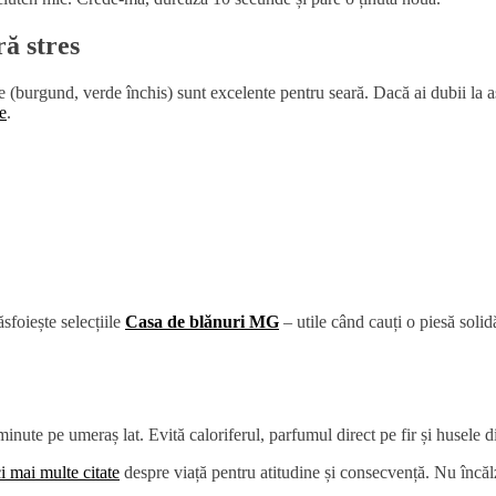
ră stres
ate (burgund, verde închis) sunt excelente pentru seară. Dacă ai dubii la as
re
.
ăsfoiește selecțiile
Casa de blănuri MG
– utile când cauți o piesă soli
minute pe umeraș lat. Evită caloriferul, parfumul direct pe fir și husele d
ci mai multe citate
despre viață pentru atitudine și consecvență. Nu încăl