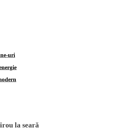
one-uri
energie
 modern
irou la seară