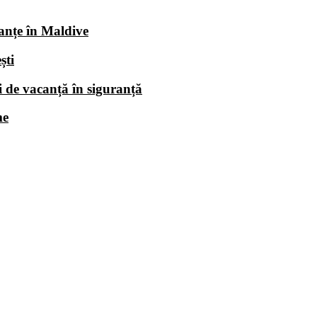
anțe în Maldive
ști
i de vacanță în siguranță
me