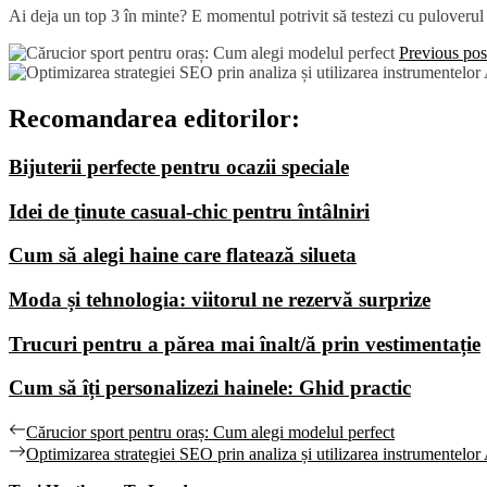
Ai deja un top 3 în minte? E momentul potrivit să testezi cu puloverul tă
Previous pos
Recomandarea editorilor:
Bijuterii perfecte pentru ocazii speciale
Idei de ținute casual-chic pentru întâlniri
Cum să alegi haine care flatează silueta
Moda și tehnologia: viitorul ne rezervă surprize
Trucuri pentru a părea mai înalt/ă prin vestimentație
Cum să îți personalizezi hainele: Ghid practic
Navigare
Previous
Cărucior sport pentru oraș: Cum alegi modelul perfect
post:
Next
Optimizarea strategiei SEO prin analiza și utilizarea instrumentelor
în
post: