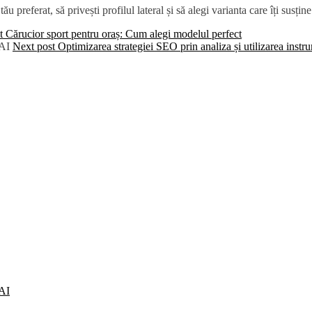
u preferat, să privești profilul lateral și să alegi varianta care îți sus
t
Cărucior sport pentru oraș: Cum alegi modelul perfect
Next post
Optimizarea strategiei SEO prin analiza și utilizarea instr
 AI