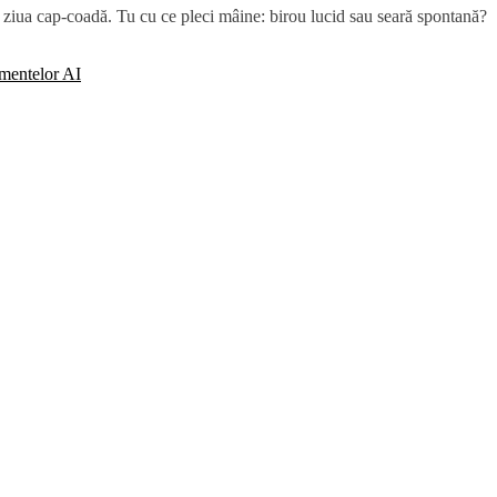
ține ziua cap-coadă. Tu cu ce pleci mâine: birou lucid sau seară spontană?
umentelor AI