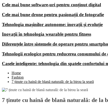
Cele mai bune software-uri pentru conținut digital
Cele mai bune drone pentru pasionații de fotografie
Tehnologia mașinilor autonome: inovații și evoluție
Inovații în tehnologia wearable pentru fitness
Diferențele între sistemele de operare pentru smartph
Tehnologii ecologice pentru reducerea consumului de 
Casele inteligente: tehnologia din spatele confortului
Home
Fashion
7 ținute cu haină de blană naturală: de la birou la seară
7 ținute cu haină de blană naturală: de la b