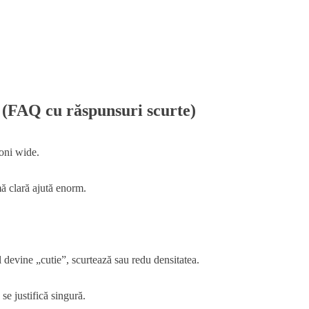
ă (FAQ cu răspunsuri scurte)
oni wide.
mă clară ajută enorm.
l devine „cutie”, scurtează sau redu densitatea.
se justifică singură.