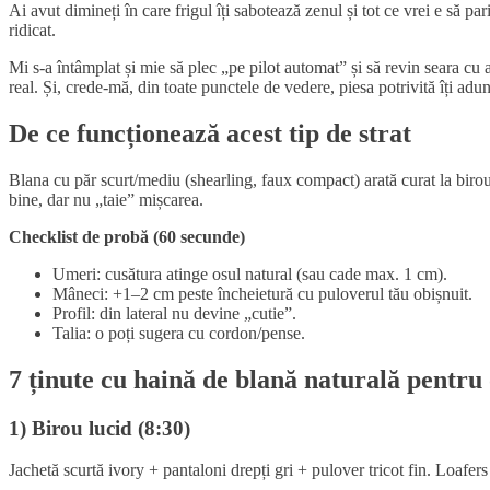
Ai avut dimineți în care frigul îți sabotează zenul și tot ce vrei e să p
ridicat.
Mi s-a întâmplat și mie să plec „pe pilot automat” și să revin seara cu
real. Și, crede-mă, din toate punctele de vedere, piesa potrivită îți adu
De ce funcționează acest tip de strat
Blana cu păr scurt/mediu (shearling, faux compact) arată curat la bir
bine, dar nu „taie” mișcarea.
Checklist de probă (60 secunde)
Umeri: cusătura atinge osul natural (sau cade max. 1 cm).
Mâneci: +1–2 cm peste încheietură cu puloverul tău obișnuit.
Profil: din lateral nu devine „cutie”.
Talia: o poți sugera cu cordon/pense.
7 ținute cu haină de blană naturală pentru 
1) Birou lucid (8:30)
Jachetă scurtă ivory + pantaloni drepți gri + pulover tricot fin. Loafer