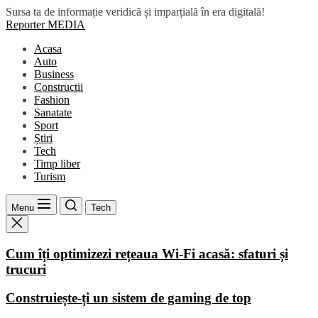
Skip
Sursa ta de informație veridică și imparțială în era digitală!
to
Reporter MEDIA
the
Acasa
content
Auto
Business
Constructii
Fashion
Sanatate
Sport
Știri
Tech
Timp liber
Turism
Menu
Tech
Cum îți optimizezi rețeaua Wi-Fi acasă: sfaturi și
trucuri
Construiește-ți un sistem de gaming de top