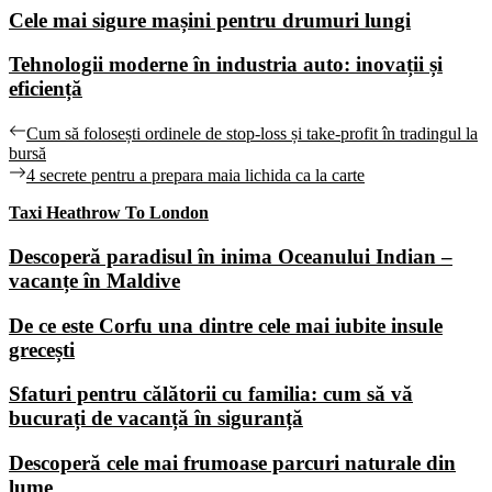
Cele mai sigure mașini pentru drumuri lungi
Tehnologii moderne în industria auto: inovații și
eficiență
Navigare
Previous
Cum să folosești ordinele de stop-loss și take-profit în tradingul la
post:
bursă
în
Next
4 secrete pentru a prepara maia lichida ca la carte
articole
post:
Taxi Heathrow To London
Descoperă paradisul în inima Oceanului Indian –
vacanțe în Maldive
De ce este Corfu una dintre cele mai iubite insule
grecești
Sfaturi pentru călătorii cu familia: cum să vă
bucurați de vacanță în siguranță
Descoperă cele mai frumoase parcuri naturale din
lume