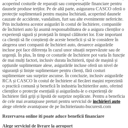
acoperind costurile de reparații sau compensațiile financiare pentru
daunele produse terților. Pe de altă parte, asigurarea CASCO oferă o
protecție suplimentară pentru mașina închiriată, acoperind daunele
cauzate de accidente, vandalism, furt sau alte evenimente nefericite.
Prin includerea acestor asigurări în costul de închiriere, companiile
de închirieri auto își asumă responsabilitatea de a asigura clienților o
experiență sigură și protejată în timpul călătoriei lor. Este important
ca clienții să fie conștienți de aceste beneficii și să le considere în
alegerea unei companii de închirieri auto, deoarece asigurările
incluse pot face diferența în cazul unor situații neprevăzute sau de
urgență. În plus, în timp ce costurile de închiriere pot varia în funcție
de mai mulți factori, inclusiv durata închirierii, tipul de mașină și
opțiunile suplimentare alese, asigurările incluse oferă un nivel de
siguranță și liniște suplimentare pentru clienți, fără costuri
suplimentare sau surprize ascunse. În concluzie, inclusiv asigurările
RCA și CASCO în costul de închiriere al fiecărei mașini reprezintă
o practică comună și benefică în industria închirierilor auto, oferind
clienților o protecție esențială și asigurându-le o experiență de
închiriere fără griji și lipsită de surprize neplăcute. Pentru a beneficia
de cele mai avantajoase preturi pentru serviciul de
inchirieri auto
alege ofertele avantajoase de pe Inchirieriauto-bucuresti.com
Rezervarea online iti poate aduce beneficii financiare
Alege serviciul de livrare la aeroport