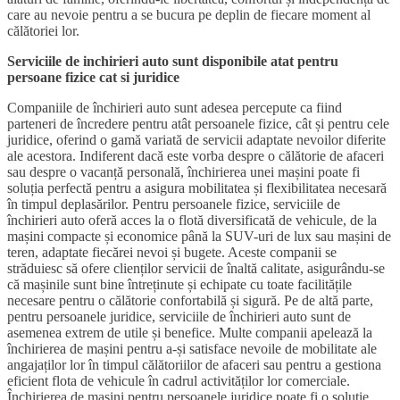
care au nevoie pentru a se bucura pe deplin de fiecare moment al
călătoriei lor.
Serviciile de inchirieri auto sunt disponibile atat pentru
persoane fizice cat si juridice
Companiile de închirieri auto sunt adesea percepute ca fiind
parteneri de încredere pentru atât persoanele fizice, cât și pentru cele
juridice, oferind o gamă variată de servicii adaptate nevoilor diferite
ale acestora. Indiferent dacă este vorba despre o călătorie de afaceri
sau despre o vacanță personală, închirierea unei mașini poate fi
soluția perfectă pentru a asigura mobilitatea și flexibilitatea necesară
în timpul deplasărilor. Pentru persoanele fizice, serviciile de
închirieri auto oferă acces la o flotă diversificată de vehicule, de la
mașini compacte și economice până la SUV-uri de lux sau mașini de
teren, adaptate fiecărei nevoi și bugete. Aceste companii se
străduiesc să ofere clienților servicii de înaltă calitate, asigurându-se
că mașinile sunt bine întreținute și echipate cu toate facilitățile
necesare pentru o călătorie confortabilă și sigură. Pe de altă parte,
pentru persoanele juridice, serviciile de închirieri auto sunt de
asemenea extrem de utile și benefice. Multe companii apelează la
închirierea de mașini pentru a-și satisface nevoile de mobilitate ale
angajaților lor în timpul călătoriilor de afaceri sau pentru a gestiona
eficient flota de vehicule în cadrul activităților lor comerciale.
Închirierea de mașini pentru persoanele juridice poate fi o soluție