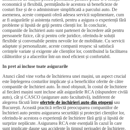
economică și flexibilă, permițându-le acestora să beneficieze de
costuri fixe și de o administrare simplificată a parcului auto. De
asemenea, aceste companii oferă adesea servicii suplimentare, cum
ar fi asigurările și asistența rutieră, pentru a asigura o experiență fără
probleme și lipsită de griji pentru clienții lor. În concluzie,
companiile de închirieri auto sunt parteneri de încredere atât pentru
persoanele fizice, cât și pentru cele juridice, oferindu-le soluții
flexibile și convenabile pentru nevoile lor de mobilitate. Cu servicii
adaptate și personalizate, aceste companii reușesc să satisfacă
cerințele variate și exigente ale clienților lor, contribuind la facilitarea
călătoriilor și a afacerilor într-un mod eficient și confortabil.
In pret ai incluse toate asigurarile
Atunci când vine vorba de închirierea unei mașini, un aspect crucial
este înțelegerea costurilor implicate și a beneficiilor oferite de către
companiile de închirieri auto. În mod obișnuit, în costul de închiriere
al fiecărei mașini sunt incluse atât asigurările RCA (răspundere civilă
auto), cât și CASCO (asigurare auto facultativă), indiferent de
alegerea făcută între
ofertele de inchirieri auto din otopeni
sau
București. Această practică reflectă preocuparea companiilor de
închirieri auto pentru asigurarea securității și protecției clienților lor,
oferindu-le acestora o experiență de închiriere fără griji și lipsită de
surprize neplăcute. Asigurarea RCA este esențială în cazul în care
sunt implicate daune sau accidente în timpul perioadei de închiriere,