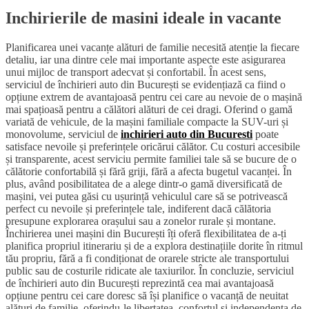
Inchirierile de masini ideale in vacante
Planificarea unei vacanțe alături de familie necesită atenție la fiecare
detaliu, iar una dintre cele mai importante aspecte este asigurarea
unui mijloc de transport adecvat și confortabil. În acest sens,
serviciul de închirieri auto din București se evidențiază ca fiind o
opțiune extrem de avantajoasă pentru cei care au nevoie de o mașină
mai spațioasă pentru a călători alături de cei dragi. Oferind o gamă
variată de vehicule, de la mașini familiale compacte la SUV-uri și
monovolume, serviciul de
inchirieri auto din Bucuresti
poate
satisface nevoile și preferințele oricărui călător. Cu costuri accesibile
și transparente, acest serviciu permite familiei tale să se bucure de o
călătorie confortabilă și fără griji, fără a afecta bugetul vacanței. În
plus, având posibilitatea de a alege dintr-o gamă diversificată de
mașini, vei putea găsi cu ușurință vehiculul care să se potrivească
perfect cu nevoile și preferințele tale, indiferent dacă călătoria
presupune explorarea orașului sau a zonelor rurale și montane.
Închirierea unei mașini din București îți oferă flexibilitatea de a-ți
planifica propriul itinerariu și de a explora destinațiile dorite în ritmul
tău propriu, fără a fi condiționat de orarele stricte ale transportului
public sau de costurile ridicate ale taxiurilor. În concluzie, serviciul
de închirieri auto din București reprezintă cea mai avantajoasă
opțiune pentru cei care doresc să își planifice o vacanță de neuitat
alături de familie, oferindu-le libertatea, confortul și independența de